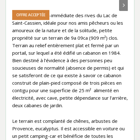
À proximité quasi-immédiate des rives du Lac de
OFFRE ACCEPTÉE
OFFRE ACCEPTÉE
OFFRE ACCEPTÉE
OFFRE ACCEPTÉE
OFFRE ACCEPTÉE
OFFRE ACCEPTÉE
OFFRE ACCEPTÉE
OFFRE ACCEPTÉE
OFFRE ACCEPTÉE
OFFRE ACCEPTÉE
OFFRE ACCEPTÉE
OFFRE ACCEPTÉE
OFFRE ACCEPTÉE
OFFRE ACCEPTÉE
OFFRE ACCEPTÉE
OFFRE ACCEPTÉE
OFFRE ACCEPTÉE
OFFRE ACCEPTÉE
OFFRE ACCEPTÉE
OFFRE ACCEPTÉE
OFFRE ACCEPTÉE
OFFRE ACCEPTÉE
OFFRE ACCEPTÉE
OFFRE ACCEPTÉE
OFFRE ACCEPTÉE
OFFRE ACCEPTÉE
OFFRE ACCEPTÉE
OFFRE ACCEPTÉE
OFFRE ACCEPTÉE
OFFRE ACCEPTÉE
Saint-Cassien, idéale pour nos amis pêcheurs ou les
amoureux de la nature et de la solitude, petite
propriété sur un terrain de 9a 09ca (909 m²) clos.
Terrain au relief entièrement plat et fermé par un
portail, sur lequel a été édifié un cabanon en 1984.
Bien destiné à l’évidence à des personnes peu
soucieuses de normalité (absence de permis) et qui
se satisferont de ce qui existe à savoir ce cabanon
construit de plain-pied composé de trois pièces en
contigu pour une superficie de 25 m² alimenté en
électricité, avec cave, petite dépendance sur l’arrière,
deux cabanes de jardin.
Le terrain est complanté de chênes, arbustes de
Provence, eucalyptus. Il est accessible en voiture ou
un petit camping-car et bénéficie de toutes les