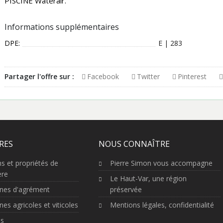
PISCINE Waterair.
Informations supplémentaires
DPE:
E | 283
Partager l'offre sur :
Facebook
Twitter
Pinterest
RES
NOUS CONNAÎTRE
s et propriétés de
Pierre Simon vous accompagne
ère
Le Haut-Var, une région
nes d'agrément
préservée
es agricoles et viticoles
Mentions légales, confidentialité
ns