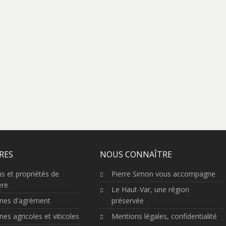
RES
NOUS CONNAÎTRE
s et propriétés de
Pierre Simon vous accompagne
ère
Le Haut-Var, une région
nes d'agrément
préservée
es agricoles et viticoles
Mentions légales, confidentialité