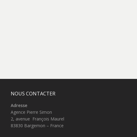
NOUS CONTACTER
Adresse
Agence Pierre Simon
2, avenue François Maurel
83830 Bargemon – France