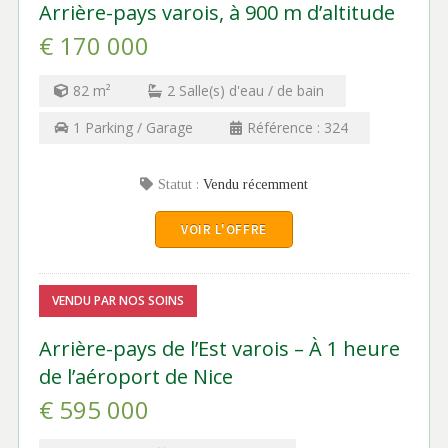
Arrière-pays varois, à 900 m d’altitude
€ 170 000
82
m²
2
Salle(s) d'eau / de bain
1
Parking / Garage
Référence :
324
Statut :
Vendu récemment
VOIR L'OFFRE
VENDU PAR NOS SOINS
Arrière-pays de l’Est varois – À 1 heure
de l’aéroport de Nice
€ 595 000