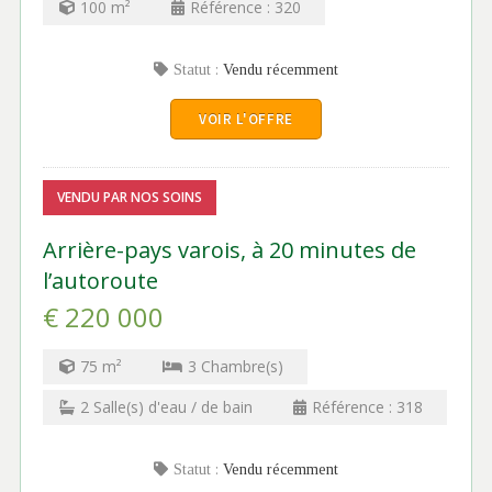
100
m²
Référence :
320
Statut :
Vendu récemment
VOIR L'OFFRE
VENDU PAR NOS SOINS
Arrière-pays varois, à 20 minutes de
l’autoroute
€ 220 000
75
m²
3
Chambre(s)
2
Salle(s) d'eau / de bain
Référence :
318
Statut :
Vendu récemment